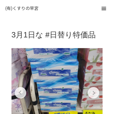
(有)くすりの早宮
3月1日な #日替り特価品 ⁡