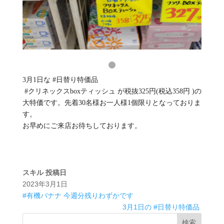
3月1日な #日替り特価品 ⁡
⁡ #クリネックスboxティッシュ が税抜325円(税込358円 ⁡)の⁡
⁡大特価です。先着30名様お一人様1個限りとなっておりま
す。⁡
⁡お早めにご来店お待ちしております。
スキル
投稿日
2023年3月1日
#有機バナナ 今週分残りわずかです
3月1日の #日替り特価品 ⁡
検索