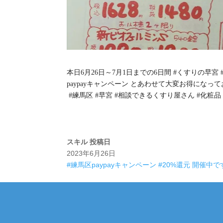
本日6月26日～7月1日までの6日間 #くすりの早
paypayキャンペーン とあわせて大変お得にな
⁡ #練馬区 #早宮 #相談できるくすり屋さん #化粧
スキル
投稿日
2023年6月26日
#練馬区paypayキャンペーン #20%還元 開催中で