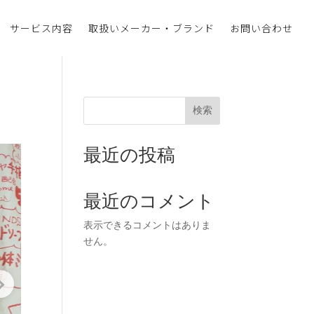
サービス内容
取扱いメーカー・ブランド
お問い合わせ
検索
最近の投稿
最近のコメント
表示できるコメントはありま
せん。