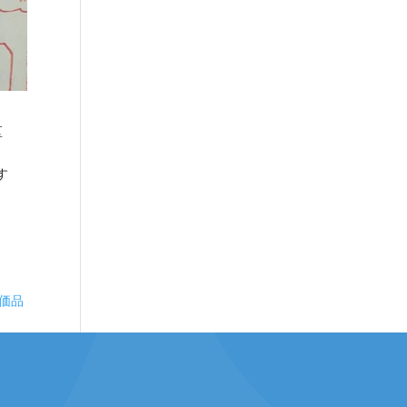
区
す
品 ⁡