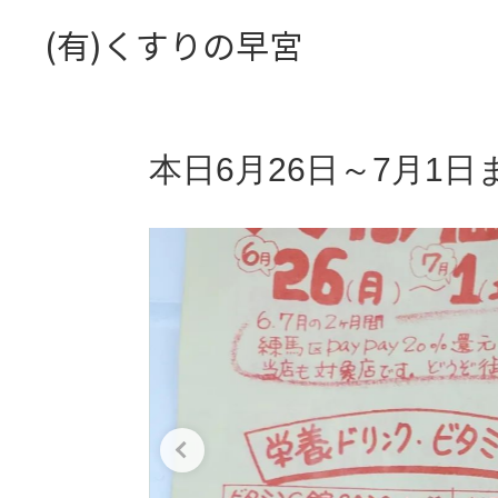
(有)くすりの早宮
本日6月26日～7月1日