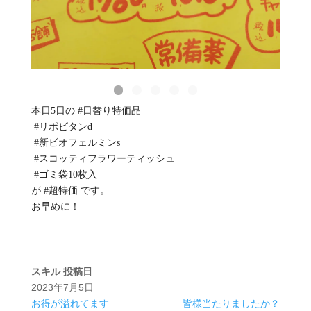
本日5日の #日替り特価品 ⁡
⁡ #リポビタンd ⁡
⁡ #新ビオフェルミンs ⁡
⁡ #スコッティフラワーティッシュ ⁡
⁡ #ゴミ袋10枚入 ⁡
⁡が #超特価 です。⁡
⁡お早めに！
スキル
投稿日
2023年7月5日
お得が溢れてます
皆様当たりましたか？⁡