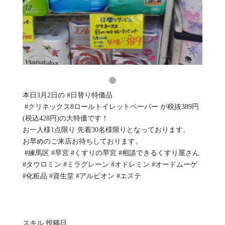
本日3月2日の #日替り特価品 ⁡
⁡ #クリネックス8ロールトイレットペーパー が税抜389円
(税込428円)の大特価です！⁡
⁡お一人様1点限り 先着30名様限りとなっております。⁡
⁡お早めのご来店お待ちしております。⁡
⁡ #練馬区 #早宮 #くすりの早宮 #相談できるくすり屋さん
#タウロミン #ミラグレーン #オドレミン #オードムーゲ
#化粧品 #資生堂 #アルビオン #エステ
スキル
投稿日