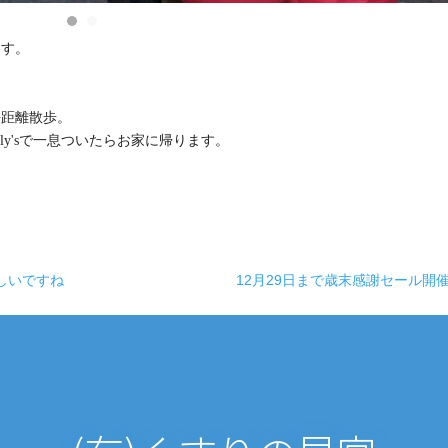
ます。
長距離散歩。
ly'sで一息ついたらお家に帰ります。
しいですね
12月29日まで歳末感謝セール開