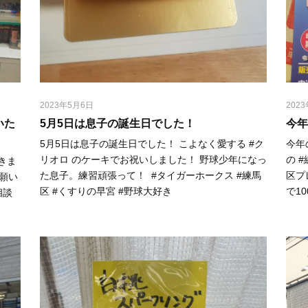
2023年5月6日
202
いた
5月5日は息子の誕生日でした！⁡
今年
5月5日は息子の誕生日でした！⁡ ⁡こよなく愛する #ク
今年
リオロ のケーキでお祝いしました！⁡ ⁡野球少年になっ
の 
きま
た息子。練習頑張って！⁡ ⁡ #タイガーホークス #練馬
区プ
お願い
区 #くすりの早宮 #野球大好き
で1
相談