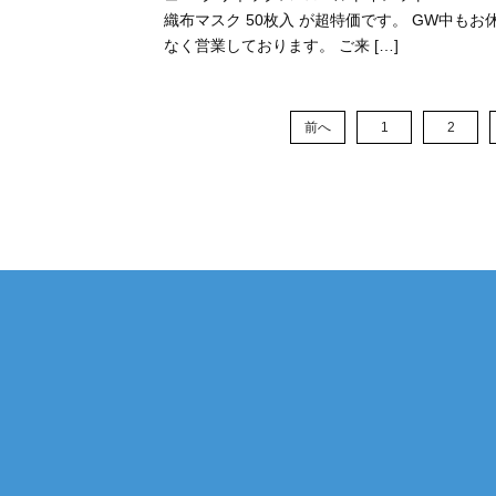
織布マスク 50枚入⁡ ⁡が超特価です。⁡ ⁡GW中もお
なく営業しております。⁡ ⁡ご来 […]
前へ
1
2