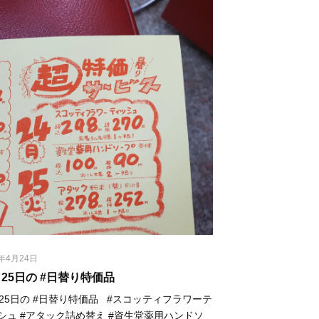
3年4月24日
、25日の #日替り特価品 ⁡
、25日の #日替り特価品 ⁡ ⁡ #スコッティフラワーテ
シュ #アタック詰め替え #資生堂薬用ハンドソ