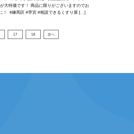
 が大特価です！⁡ ⁡商品に限りがございますのでお
！⁡ ⁡ #練馬区 #早宮 #相談できるくすり屋 […]
17
18
次へ