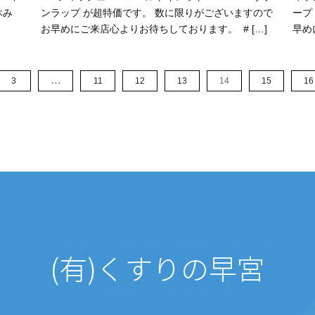
休み
ンラップ が超特価です。⁡ ⁡数に限りがございますので
ープ
お早めにご来店心よりお待ちしております。⁡ ⁡ # […]
早めに
…
3
11
12
13
14
15
16
(有)くすりの早宮