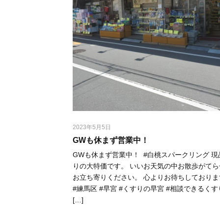
2023年5月5日
GWも休まず営業中！⁡
GWも休まず営業中！⁡ ⁡ #白桃スパークリング 
りの大特価です。⁡ ⁡いいお天気の中お散歩がて
お立ち寄りください。⁡ ⁡心よりお待ちしております。
#練馬区 #早宮 #くすりの早宮 #相談できるくす
[…]