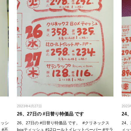
2023年4月27日
202
26、27日の #日替り特価品 です
24
ィッシ
26、27日の #日替り特価品 です。⁡ ⁡ #クリネックス
24
 #不
boxティッシュ #12ロールトイレットペーパー #サラ
ィッ