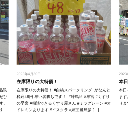
2023年4月30日
202
在庫限りの大特価！⁡
本日
現品限
在庫限りの大特価！⁡ #白桃スパークリング ⁡ ⁡がなんと
本日
らぜひ
税込48円⁡ ⁡早い者勝ちです！⁡ ⁡ #練馬区 #早宮 #くすり
ます
⁡ ⁡
の早宮 #相談できるくすり屋さん #ミラグレーン #オ
りま
り
ドレミンあります #イスクラ #婦宝当帰膠 […]